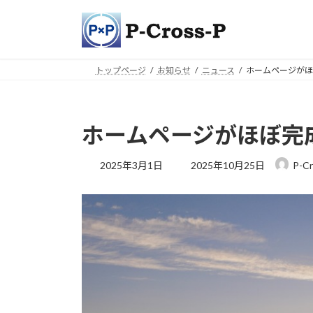
コ
ナ
ン
ビ
テ
ゲ
ン
ー
トップページ
お知らせ
ニュース
ホームページがほ
ツ
シ
へ
ョ
ス
ン
キ
に
ホームページがほぼ完
ッ
移
プ
動
最
2025年3月1日
2025年10月25日
P-Cr
終
更
新
日
時
: