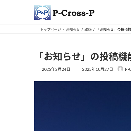
コ
ナ
ン
ビ
テ
ゲ
ン
ー
トップページ
お知らせ
雑感
「お知らせ」の投稿
ツ
シ
へ
ョ
ス
ン
キ
に
「お知らせ」の投稿機
ッ
移
プ
動
最
2025年2月24日
2025年10月27日
P-
終
更
新
日
時
: